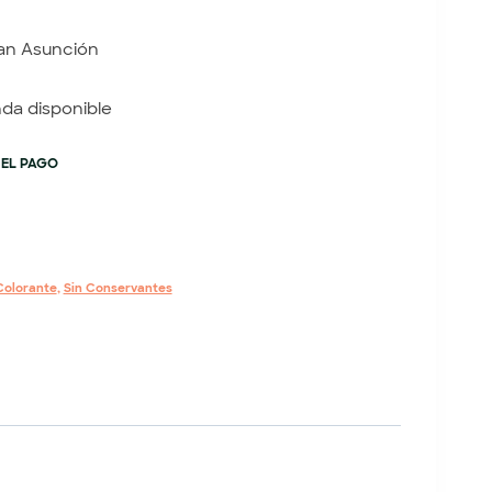
an Asunción
nda disponible
 EL PAGO
Colorante
,
Sin Conservantes