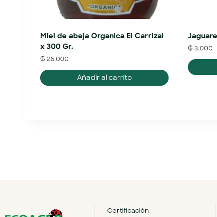
Miel de abeja Organica El Carrizal
Jaguare
x 300 Gr.
₲
3.000
₲
26.000
Añadir al carrito
Certificación