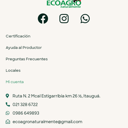
Certificación
Ayuda al Productor
Preguntas Frecuentes
Locales
Mi cuenta
Ruta N. 2 Mcal Estigarribia km 26 ½, Itauguá.
021 328 6722
0986 649893
ecoagronaturalmente@gmail.com