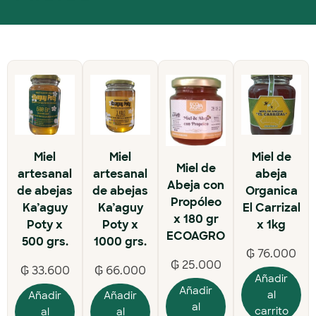
Miel
Miel
Miel de
Miel de
artesanal
artesanal
abeja
Abeja con
de abejas
de abejas
Organica
Propóleo
Ka’aguy
Ka’aguy
El Carrizal
x 180 gr
Poty x
Poty x
x 1kg
ECOAGRO
500 grs.
1000 grs.
₲
76.000
₲
25.000
₲
33.600
₲
66.000
Añadir
Añadir
al
Añadir
Añadir
al
carrito
al
al