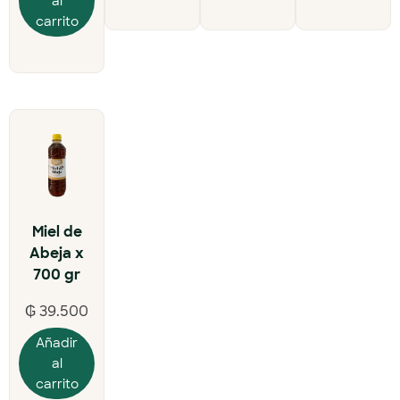
al
carrito
Miel de
Abeja x
700 gr
₲
39.500
Añadir
al
carrito