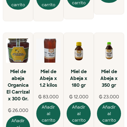
carrito
carrito
carrito
Miel de
Miel de
Miel de
Miel de
abeja
Abeja x
Abeja x
Abeja x
Organica
1.2 kilos
180 gr
350 gr
El Carrizal
₲
83.000
₲
12.000
₲
23.000
x 300 Gr.
Añadir
Añadir
Añadir
₲
26.000
al
al
al
carrito
carrito
carrito
Añadir