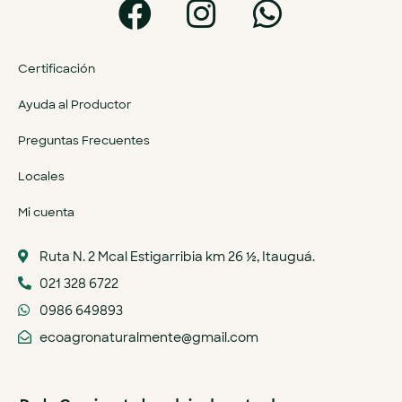
Certificación
Ayuda al Productor
Preguntas Frecuentes
Locales
Mi cuenta
Ruta N. 2 Mcal Estigarribia km 26 ½, Itauguá.
021 328 6722
0986 649893
ecoagronaturalmente@gmail.com