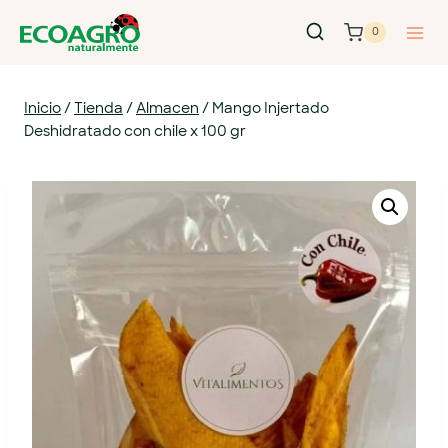
0
Inicio
/
Tienda
/
Almacen
/
Mango Injertado
Deshidratado con chile x 100 gr