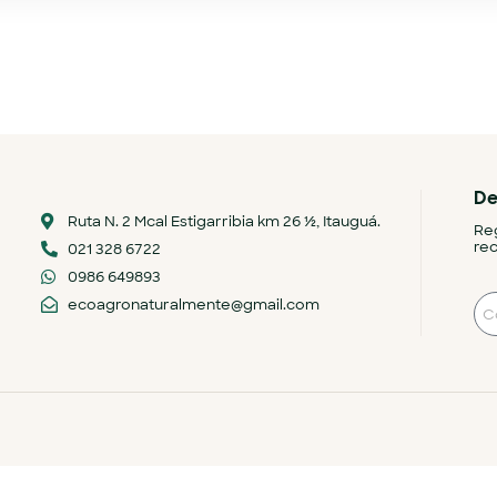
De
Ruta N. 2 Mcal Estigarribia km 26 ½, Itauguá.
Reg
rec
021 328 6722
0986 649893
ecoagronaturalmente@gmail.com