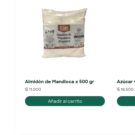
Almidón de Mandioca x 500 gr
Azúcar O
₲
11.000
₲
16.500
Añadir al carrito