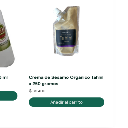
0 ml
Crema de Sésamo Orgánico Tahini
x 250 gramos
₲
36.400
Añadir al carrito