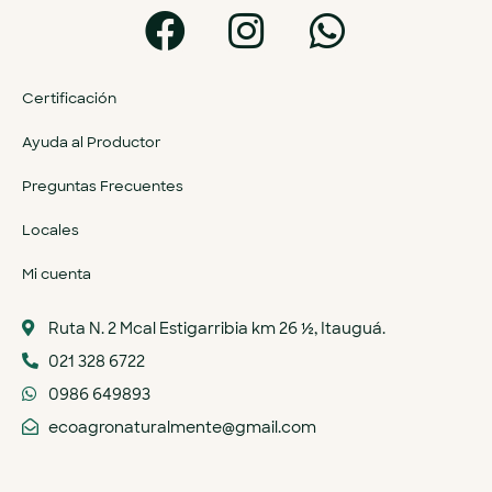
Certificación
Ayuda al Productor
Preguntas Frecuentes
Locales
Mi cuenta
Ruta N. 2 Mcal Estigarribia km 26 ½, Itauguá.
021 328 6722
0986 649893
ecoagronaturalmente@gmail.com