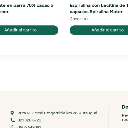
te en barra 70% cacao x
Espirulina con Lecitina de 
sner
capsulas Spirulina Mater
₲
188.500
Añadir al carrito
Añadir al carrito
De
Ruta N. 2 Mcal Estigarribia km 26 ½, Itauguá.
Reg
rec
021 328 6722
0986 649893