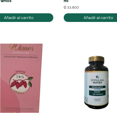
gramos
ml
₲
33.800
Añadir al carrito
Añadir al carrito