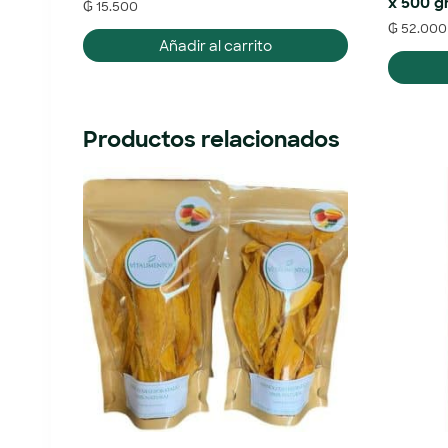
x 500 
₲
15.500
₲
52.000
Añadir al carrito
Productos relacionados