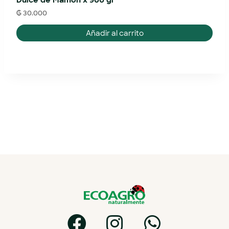
Dulce de Mamón x 900 gr
₲
30.000
Añadir al carrito