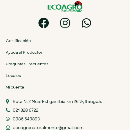
Certificación
Ayuda al Productor
Preguntas Frecuentes
Locales
Mi cuenta
Ruta N. 2 Mcal Estigarribia km 26 ½, Itauguá.
021 328 6722
0986 649893
ecoagronaturalmente@gmail.com