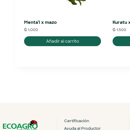
Menta’i x mazo
Kuratu 
₲
1.000
₲
1.500
Añadir al carrito
Certificación
Ayuda al Productor