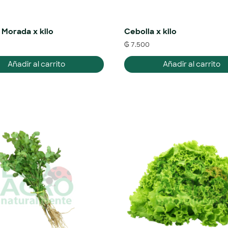
 Morada x kilo
Cebolla x kilo
₲
7.500
Añadir al carrito
Añadir al carrito