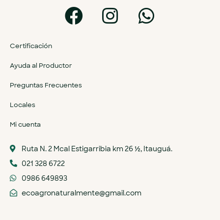
Certificación
Ayuda al Productor
Preguntas Frecuentes
Locales
Mi cuenta
Ruta N. 2 Mcal Estigarribia km 26 ½, Itauguá.
021 328 6722
0986 649893
ecoagronaturalmente@gmail.com