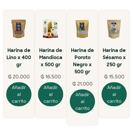
Harina de
Harina de
Harina de
Harina de
Lino x 400
Mandioca
Poroto
Sésamo x
gr
x 500 gr
Negro x
250 gr
500 gr
₲
20.000
₲
16.500
₲
15.500
₲
21.000
Añadir
Añadir
Añadir
al
al
al
Añadir
carrito
carrito
carrito
al
carrito