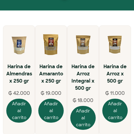
Harina de
Harina de
Harina de
Harina de
Almendras
Amaranto
Arroz
Arroz x
x 250 gr
x 250 gr
Integral x
500 gr
500 gr
₲
42.000
₲
19.000
₲
11.000
₲
18.000
Añadir
Añadir
Añadir
al
al
al
Añadir
carrito
carrito
carrito
al
carrito