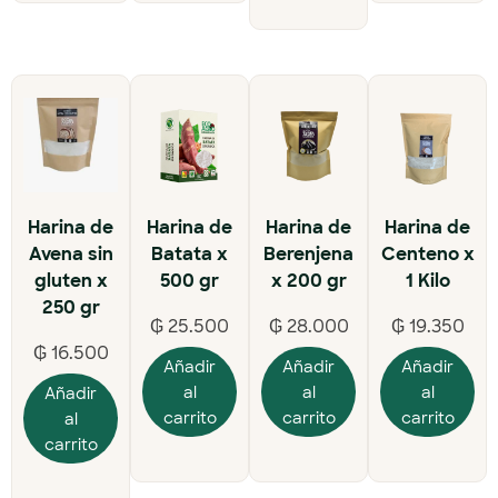
Harina de
Harina de
Harina de
Harina de
Avena sin
Batata x
Berenjena
Centeno x
gluten x
500 gr
x 200 gr
1 Kilo
250 gr
₲
25.500
₲
28.000
₲
19.350
₲
16.500
Añadir
Añadir
Añadir
al
al
al
Añadir
carrito
carrito
carrito
al
carrito